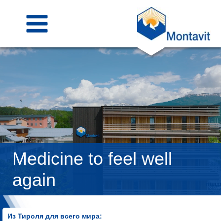
Skip
to
content
Medicine to feel well
again
Из Тироля для всего мира
: